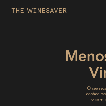
Menos
Vi
O seu recu
conhecimen
o siste