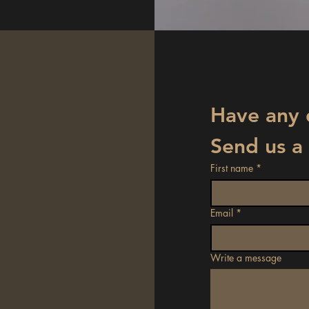
Send us a
First name
*
Email
*
Write a message