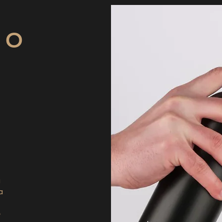
 O
a
a
o