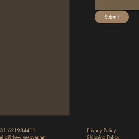
Submit
31 621984411
Privacy Policy
ello@thewinesaver.net
Shipping Policy