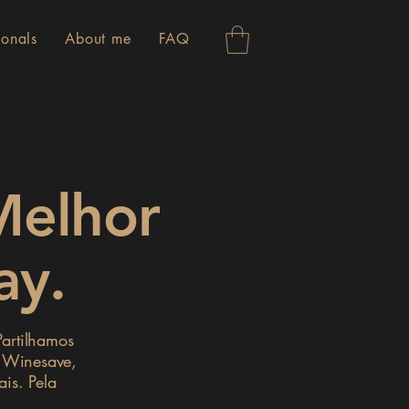
ionals
About me
FAQ
Melhor
ay.
Partilhamos
o Winesave,
is. Pela