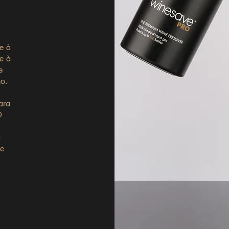
se à
e à
e
ho.
ara
O
a
te